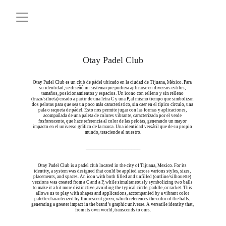
Otay Padel Club
Otay Padel Club es un club de pádel ubicado en la ciudad de Tijuana, México. Para 
su identidad, se diseñó un sistema que pudiera aplicarse en diversos estilos, 
tamaños, posicionamientos y espacios. Un ícono con relleno y sin relleno 
(trazo/silueta) creado a partir de una letra C y una P, al mismo tiempo que simbolizan 
dos pelotas para que sea un poco más característico, sin caer en el típico círculo, una 
pala o raqueta de pádel. Esto nos permite jugar con las formas y aplicaciones, 
acompañada de una paleta de colores vibrante, caracterizada por el verde 
fosforescente, que hace referencia al color de las pelotas, generando un mayor 
impacto en el universo gráfico de la marca. Una identidad versátil que de su propio 
mundo, trasciende al nuestro.
──────────────────
Otay Padel Club is a padel club located in the city of Tijuana, Mexico. For its 
identity, a system was designed that could be applied across various styles, sizes, 
placements, and spaces. An icon with both filled and unfilled (outline/silhouette) 
versions was created from a C and a P, while simultaneously symbolizing two balls 
to make it a bit more distinctive, avoiding the typical circle, paddle, or racket. This 
allows us to play with shapes and applications, accompanied by a vibrant color 
palette characterized by fluorescent green, which references the color of the balls, 
generating a greater impact in the brand’s graphic universe. A versatile identity that, 
from its own world, transcends to ours.